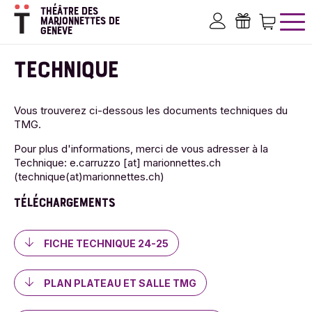
Aller
THÉÂTRE DES
au
MARIONNETTES DE
GENÈVE
contenu
Mon compte
Bons ca
Pan
principal
TECHNIQUE
Vous trouverez ci-dessous les documents techniques du
TMG.
Pour plus d'informations, merci de vous adresser à la
Technique:
e.carruzzo
[at]
marionnettes.ch
(technique(at)marionnettes.ch)
TÉLÉCHARGEMENTS
FICHE TECHNIQUE 24-25
PLAN PLATEAU ET SALLE TMG