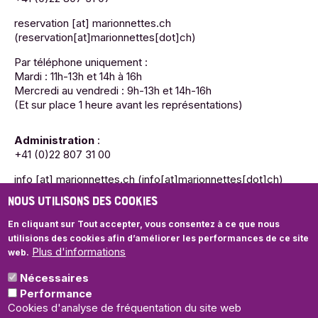
reservation
[at]
marionnettes.ch
(reservation[at]marionnettes[dot]ch)
Par téléphone uniquement :
Mardi : 11h-13h et 14h à 16h
Mercredi au vendredi : 9h-13h et 14h-16h
(Et sur place 1 heure avant les représentations)
Administration
:
+41 (0)22 807 31 00
info
[at]
marionnettes.ch
(info[at]marionnettes[dot]ch)
NOUS UTILISONS DES COOKIES
Mardi : 11h-13h et 14h à 16h
Mercredi au vendredi : 9h-13h et 14h-16h
En cliquant sur Tout accepter, vous consentez à ce que nous
utilisions des cookies
afin d’améliorer les performances de ce site
Plus d'informations
web.
Nécessaires
© Théâtre des Marionnettes de Genève
Performance
Politique de confidentialité
Cookies d'analyse de fréquentation du site web