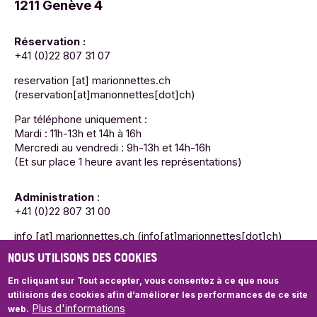
1211 Genève 4
Réservation :
+41 (0)22 807 31 07
reservation
[at]
marionnettes.ch
(reservation[at]marionnettes[dot]ch)
Par téléphone uniquement :
Mardi : 11h-13h et 14h à 16h
Mercredi au vendredi : 9h-13h et 14h-16h
(Et sur place 1 heure avant les représentations)
Administration
:
+41 (0)22 807 31 00
info
[at]
marionnettes.ch
(info[at]marionnettes[dot]ch)
NOUS UTILISONS DES COOKIES
Mardi : 11h-13h et 14h à 16h
Mercredi au vendredi : 9h-13h et 14h-16h
En cliquant sur Tout accepter, vous consentez à ce que nous
utilisions des cookies
afin d’améliorer les performances de ce site
Plus d'informations
web.