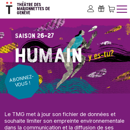
Aller
THÉÂTRE DES
au
MARIONNETTES DE
GENÈVE
contenu
Mon compte
Bons ca
Pan
principal
AB
O
N
NEZ-
V
O
US !
Le TMG met à jour son fichier de données et
souhaite limiter son empreinte environnementale
dans la communication et la diffusion de ses