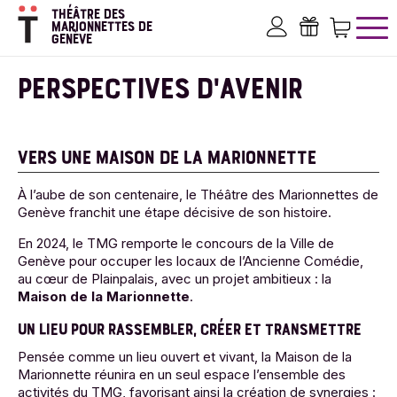
Aller
THÉÂTRE DES
au
MARIONNETTES DE
GENÈVE
contenu
Mon compte
Bons ca
Pan
principal
PERSPECTIVES D'AVENIR
VERS UNE MAISON DE LA MARIONNETTE
À l’aube de son centenaire, le Théâtre des Marionnettes de
Genève franchit une étape décisive de son histoire.
En 2024, le TMG remporte le concours de la Ville de
Genève pour occuper les locaux de l’Ancienne Comédie,
au cœur de Plainpalais, avec un projet ambitieux : la
Maison de la Marionnette
.
UN LIEU POUR RASSEMBLER, CRÉER ET TRANSMETTRE
Pensée comme un lieu ouvert et vivant, la Maison de la
Marionnette réunira en un seul espace l’ensemble des
activités du TMG, favorisant ainsi la création de synergies :