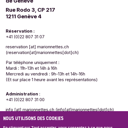
de Genève
Rue Rodo 3, CP 217
1211 Genève 4
Réservation :
+41 (0)22 807 31 07
reservation
[at]
marionnettes.ch
(reservation[at]marionnettes[dot]ch)
Par téléphone uniquement :
Mardi : 11h-13h et 14h à 16h
Mercredi au vendredi : 9h-13h et 14h-16h
(Et sur place 1 heure avant les représentations)
Administration
:
+41 (0)22 807 31 00
info
[at]
marionnettes.ch
(info[at]marionnettes[dot]ch)
NOUS UTILISONS DES COOKIES
Mardi : 11h-13h et 14h à 16h
Mercredi au vendredi : 9h-13h et 14h-16h
En cliquant sur Tout accepter, vous consentez à ce que nous