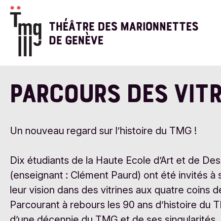
Aller
au
THÉÂTRE DES MARIONNETTES
contenu
DE GENÈVE
principal
PARCOURS DES VITR
Un nouveau regard sur l’histoire du TMG !
Dix étudiants de la Haute Ecole d’Art et de Desi
(enseignant : Clément Paurd) ont été invités à s
leur vision dans des vitrines aux quatre coins de 
Parcourant à rebours les 90 ans d’histoire du T
d’une décennie du TMG et de ses singularités. 