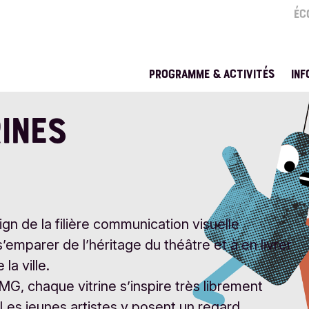
ÉC
ME
SE
PROGRAMME & ACTIVITÉS
INF
INES
gn de la filière communication visuelle
’emparer de l’héritage du théâtre et à en livrer
la ville.
MG, chaque vitrine s’inspire très librement
Les jeunes artistes y posent un regard