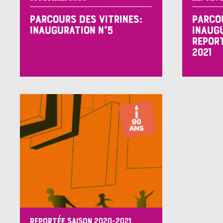
PARCOURS DES VITRINES:
PARCOU
INAUGURATION N°5
INAUGU
REPORT
2021
REPORTÉE SAISON 2020-2021