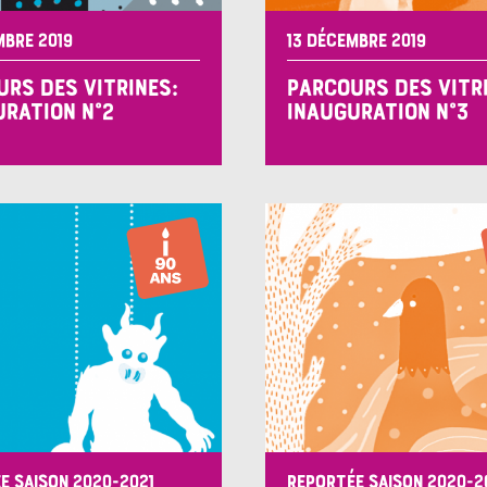
MBRE 2019
13 DÉCEMBRE 2019
RS DES VITRINES:
PARCOURS DES VITR
URATION N°2
INAUGURATION N°3
E SAISON 2020-2021
REPORTÉE SAISON 2020-2