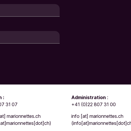
 :
Administration
:
07 31 07
+41 (0)22 807 31 00
at]
marionnettes.ch
info
[at]
marionnettes.ch
[at]marionnettes[dot]ch)
(info[at]marionnettes[dot]c