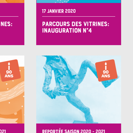
17 JANVIER 2020
INES:
PARCOURS DES VITRINES:
INAUGURATION N°4
021
REPORTÉE SAISON 2020 - 2021