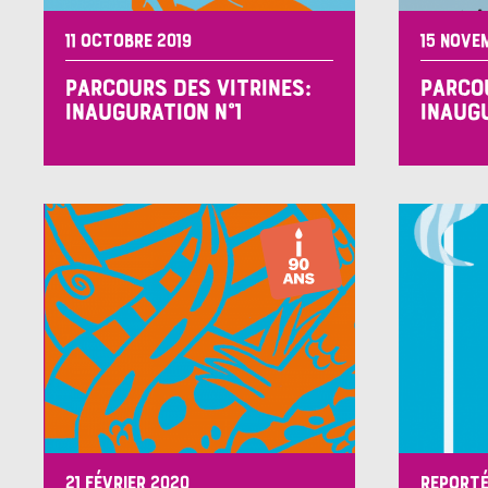
11 OCTOBRE 2019
15 NOVE
PARCOURS DES VITRINES:
PARCOU
INAUGURATION N°1
INAUG
21 FÉVRIER 2020
REPORTÉ