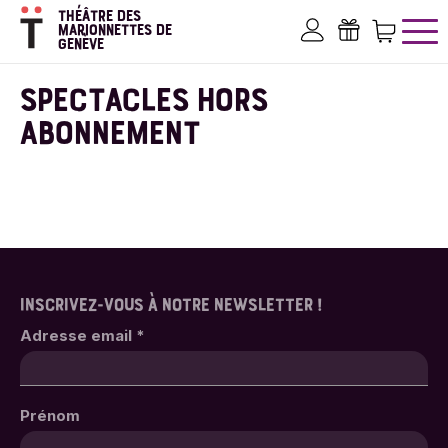
Aller
THÉÂTRE DES
au
MARIONNETTES DE
GENÈVE
contenu
Mon compte
Bons ca
Pan
principal
SPECTACLES HORS
ABONNEMENT
INSCRIVEZ-VOUS À NOTRE NEWSLETTER !
Adresse email
*
Prénom