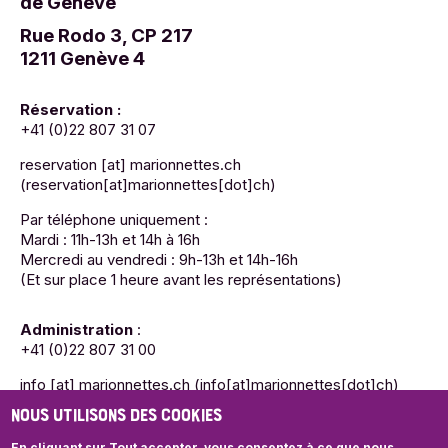
de Genève
Rue Rodo 3, CP 217
1211 Genève 4
Réservation :
+41 (0)22 807 31 07
reservation
[at]
marionnettes.ch
(reservation[at]marionnettes[dot]ch)
Par téléphone uniquement :
Mardi : 11h-13h et 14h à 16h
Mercredi au vendredi : 9h-13h et 14h-16h
(Et sur place 1 heure avant les représentations)
Administration
:
+41 (0)22 807 31 00
info
[at]
marionnettes.ch
(info[at]marionnettes[dot]ch)
NOUS UTILISONS DES COOKIES
Mardi : 11h-13h et 14h à 16h
Mercredi au vendredi : 9h-13h et 14h-16h
En cliquant sur Tout accepter, vous consentez à ce que nous