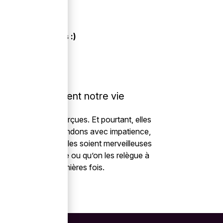
vées aux enfants :)
ois qui jalonnent notre vie
tres passent inaperçues. Et pourtant, elles
celles que nous attendons avec impatience,
 surprennent. Qu’elles soient merveilleuses
 qu’on les chérisse ou qu’on les relègue à
 notre âge : nos premières fois.