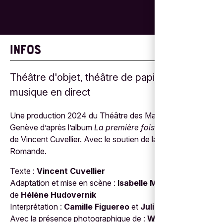
INFOS
Théâtre d'objet, théâtre de papier et
musique en direct
Une production 2024 du Théâtre des Marionnettes de
Genève d’après l’album
La première fois que je suis née
de Vincent Cuvellier. Avec le soutien de la Loterie
Romande.
Texte :
Vincent Cuvellier
Adaptation et mise en scène :
Isabelle Matter
, assistée
de
Hélène Hudovernik
Interprétation :
Camille Figuereo
et
Julien Israelian
Avec la présence photographique de :
Wondimu Bossy
,