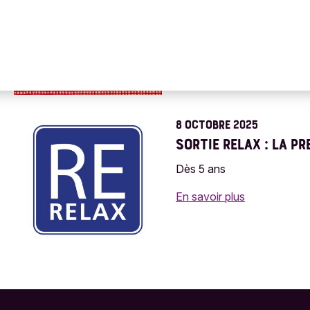
Dès 5 ans
En savoir plus
sur
Séance
LSF
:
La
première
8 OCTOBRE 2025
fois...
SORTIE RELAX : LA PRE
Dès 5 ans
En savoir plus
sur
Sortie
Relax
:
La
première
fois...