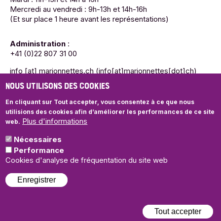
Mercredi au vendredi : 9h-13h et 14h-16h
(Et sur place 1 heure avant les représentations)
Administration
:
+41 (0)22 807 31 00
info
[at]
marionnettes.ch
(info[at]marionnettes[dot]ch)
NOUS UTILISONS DES COOKIES
Mardi : 11h-13h et 14h à 16h
Mercredi au vendredi : 9h-13h et 14h-16h
En cliquant sur Tout accepter, vous consentez à ce que nous
utilisions des cookies
afin d’améliorer les performances de ce site
Plus d'informations
web.
Nécessaires
© Théâtre des Marionnettes de Genève
Performance
Politique de confidentialité
Cookies d'analyse de fréquentation du site web
Enregistrer
Illustrations et graphisme de saison:
Tassilo
| Webdesign:
+P
plusproduit
Tout accepter