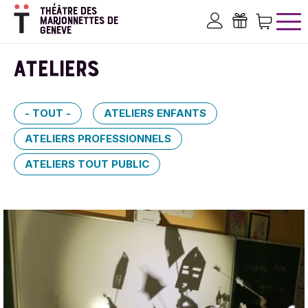
Aller
THÉÂTRE DES
au
MARIONNETTES DE
GENÈVE
contenu
Mon compte
Bons ca
Pan
principal
ATELIERS
- TOUT -
ATELIERS ENFANTS
ATELIERS PROFESSIONNELS
ATELIERS TOUT PUBLIC