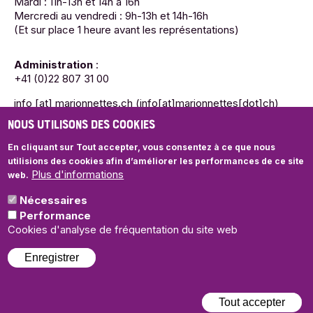
Mardi : 11h-13h et 14h à 16h
Mercredi au vendredi : 9h-13h et 14h-16h
(Et sur place 1 heure avant les représentations)
Administration
:
+41 (0)22 807 31 00
info
[at]
marionnettes.ch
(info[at]marionnettes[dot]ch)
NOUS UTILISONS DES COOKIES
Mardi : 11h-13h et 14h à 16h
Mercredi au vendredi : 9h-13h et 14h-16h
En cliquant sur Tout accepter, vous consentez à ce que nous
utilisions des cookies
afin d’améliorer les performances de ce site
Plus d'informations
web.
Nécessaires
© Théâtre des Marionnettes de Genève
Performance
Politique de confidentialité
Cookies d'analyse de fréquentation du site web
Enregistrer
Illustrations et graphisme de saison:
Tassilo
| Webdesign:
+P
plusproduit
Tout accepter