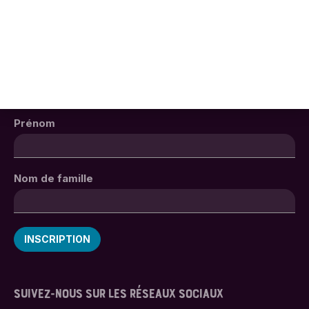
initiation
théâtre
d'objet
INSCRIVEZ-VOUS À NOTRE NEWSLETTER !
Adresse email
*
Prénom
Nom de famille
SUIVEZ-NOUS SUR LES RÉSEAUX SOCIAUX