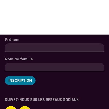
La
zone
nono
INSCRIVEZ-VOUS À NOTRE NEWSLETTER !
Adresse email
*
Prénom
Nom de famille
SUIVEZ-NOUS SUR LES RÉSEAUX SOCIAUX