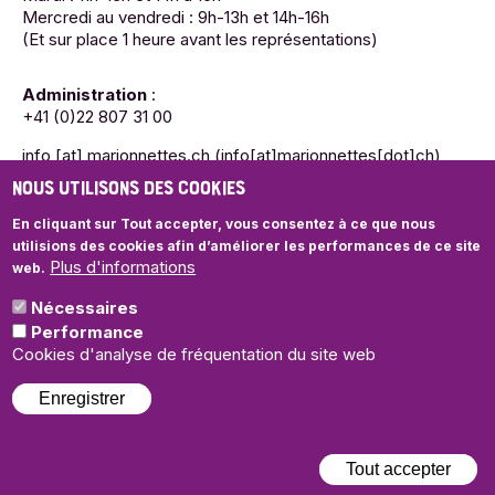
Mercredi au vendredi : 9h-13h et 14h-16h
(Et sur place 1 heure avant les représentations)
Administration
:
+41 (0)22 807 31 00
info
[at]
marionnettes.ch
(info[at]marionnettes[dot]ch)
NOUS UTILISONS DES COOKIES
Mardi : 11h-13h et 14h à 16h
Mercredi au vendredi : 9h-13h et 14h-16h
En cliquant sur Tout accepter, vous consentez à ce que nous
utilisions des cookies
afin d’améliorer les performances de ce site
Plus d'informations
web.
Nécessaires
© Théâtre des Marionnettes de Genève
Performance
Politique de confidentialité
Cookies d'analyse de fréquentation du site web
Enregistrer
Illustrations et graphisme de saison:
Tassilo
| Webdesign:
+P
plusproduit
Tout accepter