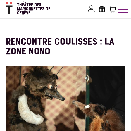
Aller
THÉÂTRE DES
au
MARIONNETTES DE
GENÈVE
contenu
Mon compte
Bons ca
Pan
principal
RENCONTRE COULISSES : LA
ZONE NONO