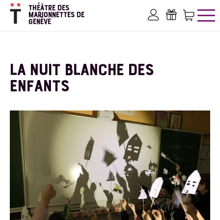
Aller
THÉÂTRE DES
au
MARIONNETTES DE
GENÈVE
contenu
Mon compte
Bons ca
Pan
principal
LA NUIT BLANCHE DES
ENFANTS