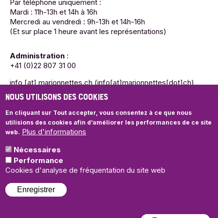
Par téléphone uniquement :
Mardi : 11h-13h et 14h à 16h
Mercredi au vendredi : 9h-13h et 14h-16h
(Et sur place 1 heure avant les représentations)
Administration
:
+41 (0)22 807 31 00
info
[at]
marionnettes.ch
(info[at]marionnettes[dot]ch)
NOUS UTILISONS DES COOKIES
Mardi : 11h-13h et 14h à 16h
Mercredi au vendredi : 9h-13h et 14h-16h
En cliquant sur Tout accepter, vous consentez à ce que nous
utilisions des cookies
afin d’améliorer les performances de ce site
Plus d'informations
web.
Nécessaires
© Théâtre des Marionnettes de Genève
Performance
Politique de confidentialité
Cookies d'analyse de fréquentation du site web
Enregistrer
Illustrations et graphisme de saison:
Tassilo
| Webdesign:
+P
plusproduit