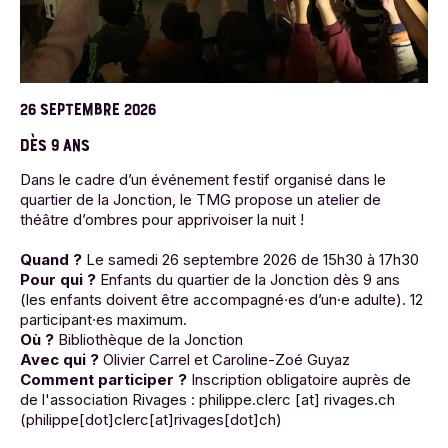
26 SEPTEMBRE 2026
DÈS 9 ANS
Dans le cadre d’un événement festif organisé dans le
quartier de la Jonction, le TMG propose un atelier de
théâtre d’ombres pour apprivoiser la nuit !
Quand ?
Le samedi 26 septembre 2026 de 15h30 à 17h30
Pour qui ?
Enfants du quartier de la Jonction dès 9 ans
(les enfants doivent être accompagné·es d’un·e adulte). 12
participant·es maximum.
Où ?
Bibliothèque de la Jonction
Avec qui ?
Olivier Carrel et Caroline-Zoé Guyaz
Comment participer ?
Inscription obligatoire auprès de
de l'association Rivages :
philippe.clerc
[at]
rivages.ch
(philippe[dot]clerc[at]rivages[dot]ch)